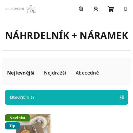
Přejít
na
obsah
Nákupn
Hledat
Přihlášení
NÁHRDELNÍK + NÁRAMEK
košík
Ř
a
Nejlevnější
Nejdražší
Abecedně
z
e
n
Otevřít filtr
í
V
p
Novinka
ý
r
Tip
p
o