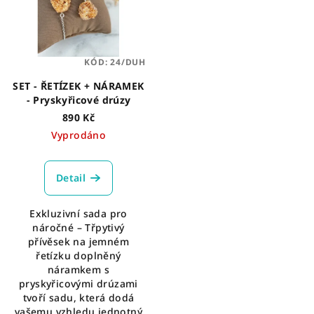
i
d
s
u
p
k
KÓD:
24/DUH
r
t
o
SET - ŘETÍZEK + NÁRAMEK
ů
- Pryskyřicové drúzy
d
890 Kč
u
Vyprodáno
k
t
Detail
ů
Exkluzivní sada pro
náročné – Třpytivý
přívěsek na jemném
řetízku doplněný
náramkem s
pryskyřicovými drúzami
tvoří sadu, která dodá
vašemu vzhledu jednotný