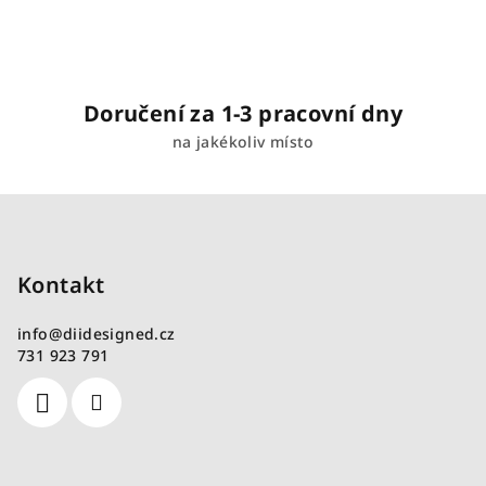
p
i
s
u
Doručení za 1-3 pracovní dny
na jakékoliv místo
Z
á
p
Kontakt
a
t
info
@
diidesigned.cz
í
731 923 791