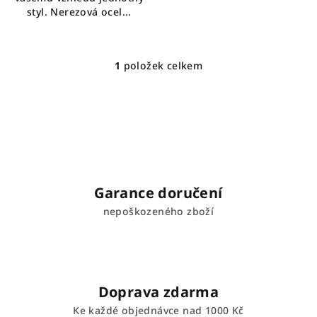
styl. Nerezová ocel...
1
položek celkem
O
v
l
á
d
a
c
í
Garance doručení
p
nepoškozeného zboží
r
v
k
y
v
Doprava zdarma
ý
Ke každé objednávce nad 1000 Kč